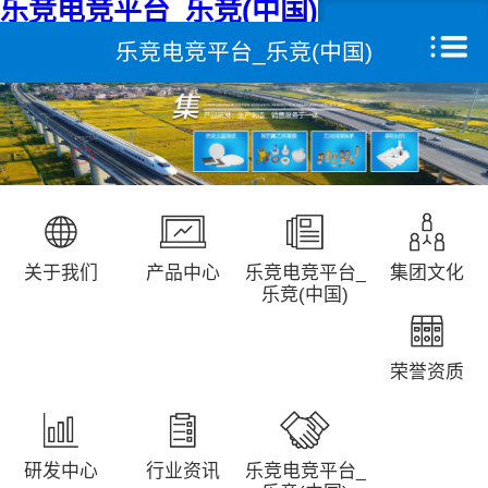
乐竞电竞平台_乐竞(中国)
乐竞电竞平台_乐竞(中国)
乐竞电竞平台_乐竞
(中国)
关于我们
产品中心
远征研发中心
关于我们
产品中心
乐竞电竞平台_
集团文化
乐竞(中国)
创新能力
集团文化
荣誉资质
荣誉资质
新闻动态
研发中心
行业资讯
乐竞电竞平台_