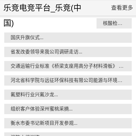
乐竞电竞平台_乐竞(中
查看更多
国)
核酸检测演练...
国庆升旗仪式...
省发改委领导来我公司调研走访...
交通运输行业标准《桥梁支座用高分子材料滑板》 送审稿审查会在京召开...
河北省科学院与远征环保科技有限公司能源与环境新材料成果转化基地签约暨揭牌仪式...
氟塑料行业兴氟沙龙...
组织客户体验深州蜜桃采摘...
衡水市委书记新项目开发参观...