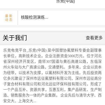
乐竞(中国)
乐竞电竞平台_乐竞
(中国)
最 新
核酸检测演练...
动 态
乐竞电竞平台_乐竞
(中国)
国庆升旗仪式...
关于我们
查看更多
省发改委领导来我公司调研走访...
乐竞电竞平台_乐竞(中国) 是中国塑协氟塑料专委会副理事
长单位，高新技术企业。企业注册资金5000万元，位于河北
交通运输行业标准《桥梁支座用高分子材料
省深州经济开发区，南邻307国道与黄石高速公路，东临深
州火车站与大广高速公路，交通便利。 多年来，企业以资本
为纽带，以技术为支撑，以氟材料开发为主线，先后投资两
滑板》 送审稿审查会在京召开...
亿多元建设了深州市远征氟塑料有限公司、深州市远征高分
子复合材料有限公司和河北远征环保科技有限公司，形成了
河北省科学院与远征环保科技有限公司能源
一个产品互补、资源共享，互惠互利，集产品研发、生产制
造、销售服务为一体的产业集群。 企业先后与清华大学、西
安交大、上海交大...
与环境新材料成果转化基地签约暨揭牌仪