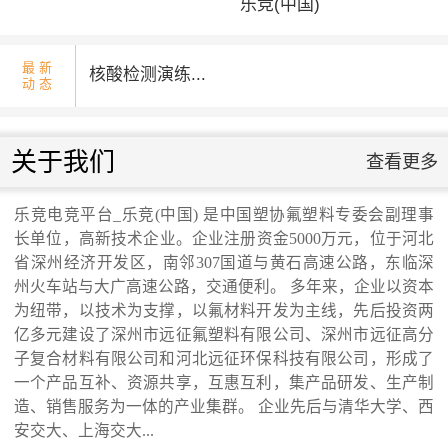
乐竞(中国)
乐竞电竞平台_乐竞
(中国)
最 新
核酸检测演练...
动 态
乐竞电竞平台_乐竞
(中国)
国庆升旗仪式...
关于我们
查看更多
省发改委领导来我公司调研走访...
乐竞电竞平台_乐竞(中国) 是中国塑协氟塑料专委会副理事
长单位，高新技术企业。企业注册资金5000万元，位于河北
交通运输行业标准《桥梁支座用高分子材料
省深州经济开发区，南邻307国道与黄石高速公路，东临深
州火车站与大广高速公路，交通便利。 多年来，企业以资本
为纽带，以技术为支撑，以氟材料开发为主线，先后投资两
滑板》 送审稿审查会在京召开...
亿多元建设了深州市远征氟塑料有限公司、深州市远征高分
子复合材料有限公司和河北远征环保科技有限公司，形成了
河北省科学院与远征环保科技有限公司能源
一个产品互补、资源共享，互惠互利，集产品研发、生产制
造、销售服务为一体的产业集群。 企业先后与清华大学、西
安交大、上海交大...
与环境新材料成果转化基地签约暨揭牌仪