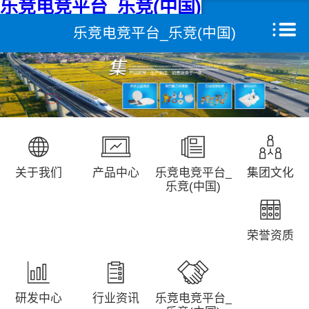
乐竞电竞平台_乐竞(中国)
乐竞电竞平台_乐竞(中国)
乐竞电竞平台_乐竞
(中国)
关于我们
产品中心
远征研发中心
关于我们
产品中心
乐竞电竞平台_
集团文化
乐竞(中国)
创新能力
集团文化
荣誉资质
荣誉资质
新闻动态
研发中心
行业资讯
乐竞电竞平台_